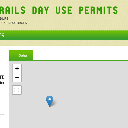
AQ
Oahu
+
−